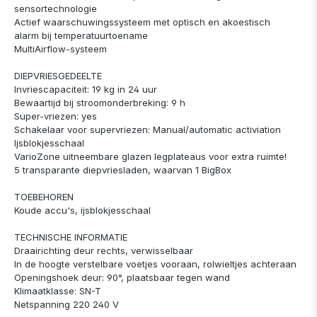
sensortechnologie
Actief waarschuwingssysteem met optisch en akoestisch
alarm bij temperatuurtoename
MultiAirflow-systeem
DIEPVRIESGEDEELTE
Invriescapaciteit: 19 kg in 24 uur
Bewaartijd bij stroomonderbreking: 9 h
Super-vriezen: yes
Schakelaar voor supervriezen: Manual/automatic activiation
Ijsblokjesschaal
VarioZone uitneembare glazen legplateaus voor extra ruimte!
5 transparante diepvriesladen, waarvan 1 BigBox
TOEBEHOREN
Koude accu's, ijsblokjesschaal
TECHNISCHE INFORMATIE
Draairichting deur rechts, verwisselbaar
In de hoogte verstelbare voetjes vooraan, rolwieltjes achteraan
Openingshoek deur: 90°, plaatsbaar tegen wand
Klimaatklasse: SN-T
Netspanning 220 240 V