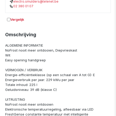
electro.smulders@telenet.be
02 380 01 07
Vergelijk
Toevoegen aan vergelijking
Omschrijving
ALGEMENE INFORMATIE
NoFrost nooit meer ontdooien, Diepvrieskast
Wit
Easy opening handgreep
VERMOGEN / VERBRUIK
Energie-efficiëntieklasse (op een schaal van A tot G): E
Energieverbruik per jaar: 229 kWu per jaar
Totale inhoud: 225 l
Geluidsniveau: 39 dB (klasse C)
UITRUSTING
NoFrost nooit meer ontdooien
Elektronische temperatuurregeling, afleesbaar via LED
FreshSense constante temperatuur met intelligente