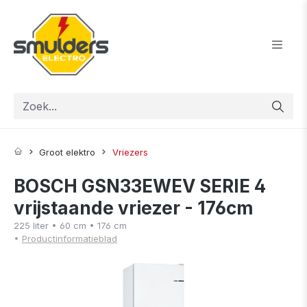
ToContentLink
Groot elektro
Vriezers
BOSCH GSN33EWEV SERIE 4
vrijstaande vriezer - 176cm
225 liter • 60 cm • 176 cm
•
Productinformatieblad
component.cms.imageGallery.skipImageGallery