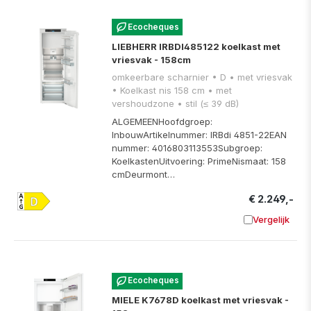
Ecocheques
LIEBHERR IRBDI485122 koelkast met
vriesvak - 158cm
omkeerbare scharnier • D • met vriesvak
• Koelkast nis 158 cm • met
vershoudzone • stil (≤ 39 dB)
ALGEMEENHoofdgroep:
InbouwArtikelnummer: IRBdi 4851-22EAN
nummer: 4016803113553Subgroep:
KoelkastenUitvoering: PrimeNismaat: 158
cmDeurmont…
€ 2.249,-
Vergelijk
Toevoege
Ecocheques
MIELE K7678D koelkast met vriesvak -