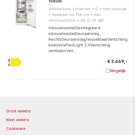
158cm
omkeerbare scharnier • D • met vriesvak
• Koelkast nis 158 cm • met
vershoudzone • stil (≤ 39 dB)
InbouwtoestelGeïntegreerd
inbouwtoestelDeuraanslag
RechtsDeuraanslag/wisselbaarVerlichting
koelzoneFlexiLight 2.0Verlichting
ventilatorVerl…
€ 2.669,-
Vergelijk
Toevoege
Groot elektro
Klein elektro
Cookware