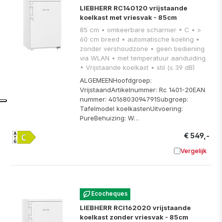
LIEBHERR RC140120 vrijstaande
koelkast met vriesvak - 85cm
85 cm • omkeerbare scharnier • C • >
60 cm breed • automatische koeling •
zonder vershoudzone • geen bediening
via WLAN • met temperatuur aanduiding
• Vrijstaande koelkast • stil (≤ 39 dB)
ALGEMEENHoofdgroep:
VrijstaandArtikelnummer: Rc 1401-20EAN
nummer: 4016803094791Subgroep:
Tafelmodel koelkastenUitvoering:
PureBehuizing: W…
€ 549,-
Vergelijk
Toevoege
Ecocheques
LIEBHERR RCI162020 vrijstaande
koelkast zonder vriesvak - 85cm