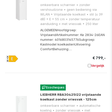
omkeerbare scharnier • zonder
vershoudzone • geen bediening via
WLAN • Vrijstaande koelkast • stil (≤ 39
dB) • E • 55 cm • zonder temperatuur
aanduiding • met vriesvak • 250 liter
ALGEMEENHoofdgroep:
VrijstaandArtikelnummer: Ke 2834-26EAN
nummer: 4016803145776Subgroep:
Kastmodel koelkastenUitvoering:
ComfortBehuizing:…
€ 799,-
Vergelijk
Toevoege
Ecocheques
LIEBHERR RBA30425I22 vrijstaande
koelkast zonder vriesvak - 125cm
omkeerbare scharnier • automatische
koeling • zonder vriesvak • met