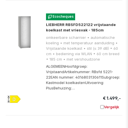
Ecocheques
LIEBHERR RBSFD522122 vrijstaande
koelkast met vriesvak - 185cm
omkeerbare scharnier • automatische
koeling • met temperatuur aanduiding •
Vrijstaande koelkast • stil (≤ 39 dB) • 60
cm • bediening via WLAN • 60 cm breed
• 185 cm • met vershoudzone
ALGEMEENHoofdgroep:
VrijstaandArtikelnummer: RBsfd 5221-
22EAN nummer: 4016803130611Subgroep:
Kastmodel koelkastenUitvoering:
PlusBehuizing:…
€ 1.499,-
Vergelijk
Toevoege