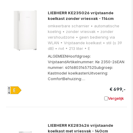
LIEBHERR KE235026 vrijstaande
koelkast zonder vriesvak - 114cm
omkeerbare scharnier • automatische
koeling • zonder vriesvak • zonder
vershoudzone • geen bediening via
WLAN • Vrijstaande koelkast • stil (≤ 39
dB) • nvt • 213 liter • E
ALGEMEENHoofdgroep:
VrijstaandArtikelnummer: Ke 2350-26EAN
nummer: 4016803145752Subgroep:
Kastmodel koelkastenUitvoering:
ComfortBehuizing:…
€ 699,-
Vergelijk
Toevoege
LIEBHERR KE283426 vrijstaande
koelkast met vriesvak - 140cm