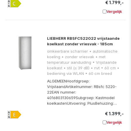
€ 1.799,-
Vergelijk
Toevoege
LIEBHERR RBSFC522022 vrijstaande
koelkast zonder vriesvak - 185cm
omkeerbare scharnier • automatische
koeling • zonder vriesvak • met
temperatuur aanduiding • Vrijstaande
koelkast • stil (≤ 39 dB) • nvt • 60 cm •
bediening via WLAN • 60 cm breed
ALGEMEENHoofdgroep:
VrijstaandArtikelnummer: RBsfc 5220-
22EAN nummer:
4016803130659Subgroep: Kastmodel
koelkastenUitvoering: PlusBehuizing:…
€ 1.399,-
Vergelijk
Toevoege