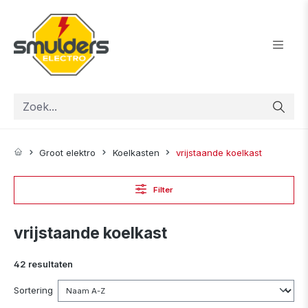
ToContentLink
Groot elektro
Koelkasten
vrijstaande koelkast
Filter
vrijstaande koelkast
42 resultaten
Sortering