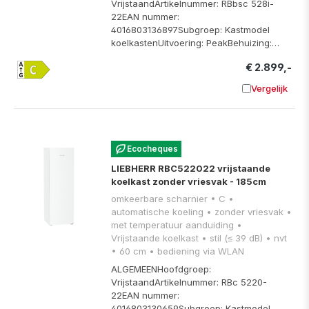
VrijstaandArtikelnummer: RBbsc 528i-
22EAN nummer:
4016803136897Subgroep: Kastmodel
koelkastenUitvoering: PeakBehuizing:…
€ 2.899,-
Vergelijk
Toevoege
Ecocheques
LIEBHERR RBC522022 vrijstaande
koelkast zonder vriesvak - 185cm
omkeerbare scharnier • C •
automatische koeling • zonder vriesvak •
met temperatuur aanduiding •
Vrijstaande koelkast • stil (≤ 39 dB) • nvt
• 60 cm • bediening via WLAN
ALGEMEENHoofdgroep:
VrijstaandArtikelnummer: RBc 5220-
22EAN nummer:
4016803130659Subgroep: Kastmodel