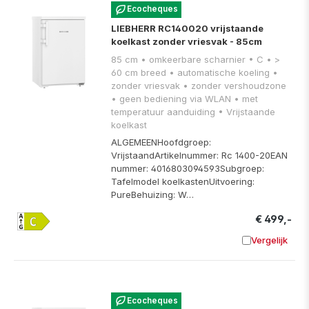
Ecocheques
LIEBHERR RC140020 vrijstaande
koelkast zonder vriesvak - 85cm
85 cm • omkeerbare scharnier • C • >
60 cm breed • automatische koeling •
zonder vriesvak • zonder vershoudzone
• geen bediening via WLAN • met
temperatuur aanduiding • Vrijstaande
koelkast
ALGEMEENHoofdgroep:
VrijstaandArtikelnummer: Rc 1400-20EAN
nummer: 4016803094593Subgroep:
Tafelmodel koelkastenUitvoering:
PureBehuizing: W…
€ 499,-
Vergelijk
Toevoege
Ecocheques