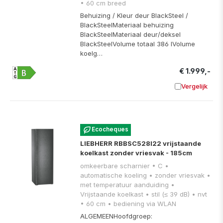
• 60 cm breed
Behuizing / Kleur deur BlackSteel /
BlackSteelMateriaal behuizing
BlackSteelMateriaal deur/deksel
BlackSteelVolume totaal 386 lVolume
koelg…
€ 1.999,-
Vergelijk
Toevoege
Ecocheques
LIEBHERR RBBSC528I22 vrijstaande
koelkast zonder vriesvak - 185cm
omkeerbare scharnier • C •
automatische koeling • zonder vriesvak •
met temperatuur aanduiding •
Vrijstaande koelkast • stil (≤ 39 dB) • nvt
• 60 cm • bediening via WLAN
ALGEMEENHoofdgroep: