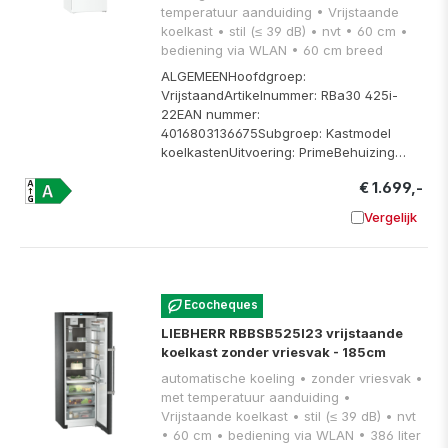
temperatuur aanduiding • Vrijstaande
koelkast • stil (≤ 39 dB) • nvt • 60 cm •
bediening via WLAN • 60 cm breed
ALGEMEENHoofdgroep:
VrijstaandArtikelnummer: RBa30 425i-
22EAN nummer:
4016803136675Subgroep: Kastmodel
koelkastenUitvoering: PrimeBehuizing…
€ 1.699,-
Vergelijk
Toevoege
Ecocheques
LIEBHERR RBBSB525I23 vrijstaande
koelkast zonder vriesvak - 185cm
automatische koeling • zonder vriesvak •
met temperatuur aanduiding •
Vrijstaande koelkast • stil (≤ 39 dB) • nvt
• 60 cm • bediening via WLAN • 386 liter