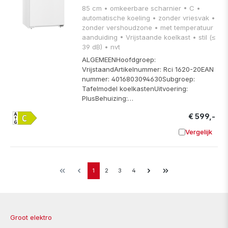
85 cm • omkeerbare scharnier • C •
automatische koeling • zonder vriesvak •
zonder vershoudzone • met temperatuur
aanduiding • Vrijstaande koelkast • stil (≤
39 dB) • nvt
ALGEMEENHoofdgroep:
VrijstaandArtikelnummer: Rci 1620-20EAN
nummer: 4016803094630Subgroep:
Tafelmodel koelkastenUitvoering:
PlusBehuizing:…
€ 599,-
Vergelijk
Toevoege
1
2
3
4
Groot elektro