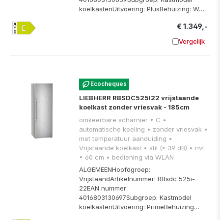
koelkastenUitvoering: PlusBehuizing: W…
€ 1.349,-
Vergelijk
Toevoege
Ecocheques
LIEBHERR RBSDC525I22 vrijstaande
koelkast zonder vriesvak - 185cm
omkeerbare scharnier • C •
automatische koeling • zonder vriesvak •
met temperatuur aanduiding •
Vrijstaande koelkast • stil (≤ 39 dB) • nvt
• 60 cm • bediening via WLAN
ALGEMEENHoofdgroep:
VrijstaandArtikelnummer: RBsdc 525i-
22EAN nummer:
4016803130697Subgroep: Kastmodel
koelkastenUitvoering: PrimeBehuizing…