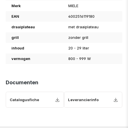
Merk
MIELE
EAN
4002516119180
draaiplateau
met draaiplateau
grill
zonder grill
inhoud
20 - 29 liter
vermogen
800 - 999 W
Documenten
Catalogusfiche
Leverancierinfo