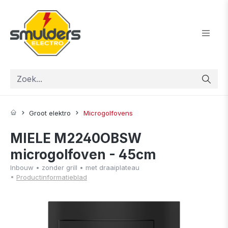
ToContentLink
Groot elektro
Microgolfovens
MIELE M2240OBSW
microgolfoven - 45cm
Inbouw • zonder grill • met draaiplateau
•
Productinformatieblad
component.cms.imageGallery.skipImageGallery