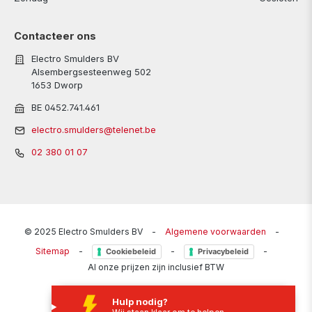
Contacteer ons
Electro Smulders BV
Alsembergsesteenweg 502
1653 Dworp
BE 0452.741.461
electro.smulders@telenet.be
02 380 01 07
© 2025 Electro Smulders BV
-
Algemene voorwaarden
-
Sitemap
-
-
-
Cookiebeleid
Privacybeleid
Al onze prijzen zijn inclusief BTW
Hulp nodig?