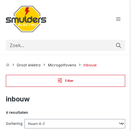
ToContentLink
Groot elektro
Microgolfovens
inbouw
Filter
inbouw
6 resultaten
Sortering