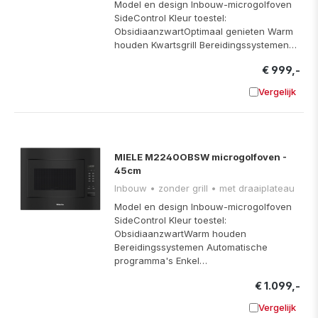
Model en design Inbouw-microgolfoven
SideControl Kleur toestel:
ObsidiaanzwartOptimaal genieten Warm
houden Kwartsgrill Bereidingssystemen…
€ 999,-
Vergelijk
Toevoege
MIELE M2240OBSW microgolfoven -
45cm
Inbouw • zonder grill • met draaiplateau
Model en design Inbouw-microgolfoven
SideControl Kleur toestel:
ObsidiaanzwartWarm houden
Bereidingssystemen Automatische
programma's Enkel…
€ 1.099,-
Vergelijk
Toevoege