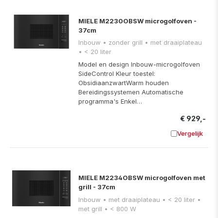
MIELE M2230OBSW microgolfoven -
37cm
Inbouw • zonder grill • met draaiplateau
• < 20 liter
Model en design Inbouw-microgolfoven
SideControl Kleur toestel:
ObsidiaanzwartWarm houden
Bereidingssystemen Automatische
programma's Enkel…
€ 929,-
Vergelijk
Toevoege
MIELE M2234OBSW microgolfoven met
grill - 37cm
Inbouw • met draaiplateau • < 20 liter •
met grill • < 800 W