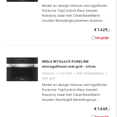
Model en design Inbouw-microgolfoven
PureLine TopControl Kleur toestel:
Roestvrij staal met CleanSteelWarm
houden Bereidingssystemen Automa…
€ 1.429,-
Vergelijk
Toevoege
MIELE M7244CS PURELINE
microgolfoven met grill - 45cm
Inbouw • ≥ 40 liter • met draaiplateau •
met grill
Model en design Inbouw-microgolfoven
PureLine TopControl Kleur toestel:
Roestvrij staal met CleanSteelWarm
houden Kwartsgrill Bereidingssys…
€ 1.649,-
Vergelijk