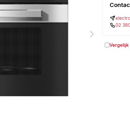
Contact
electr
02 380
Vergelijk
Toevoegen a