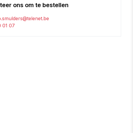
eer ons om te bestellen
o.smulders@telenet.be
 01 07
an vergelijking