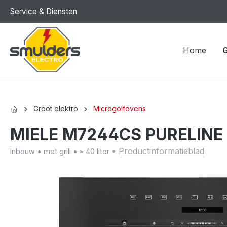
Service & Diensten
kipToSearch
general.skipToNavigation
Home
G
Groot elektro
Microgolfovens
MIELE M7244CS PURELINE m
•
Productinformatieblad
Inbouw • met grill • ≥ 40 liter
component.cms.imageGallery.skipImageGallery