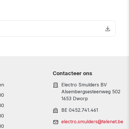
Contacteer ons
en
Electro Smulders BV
Alsembergsesteenweg 502
00
1653 Dworp
00
BE 0452.741.461
00
electro.smulders@telenet.be
00